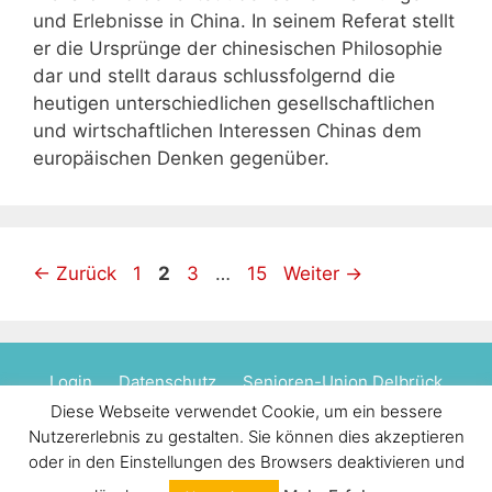
und Erlebnisse in China. In seinem Referat stellt
er die Ursprünge der chinesischen Philosophie
dar und stellt daraus schlussfolgernd die
heutigen unterschiedlichen gesellschaftlichen
und wirtschaftlichen Interessen Chinas dem
europäischen Denken gegenüber.
Seite
Seite
Seite
Seite
←
Zurück
1
2
3
…
15
Weiter
→
Login
Datenschutz
Senioren-Union Delbrück
Diese Webseite verwendet Cookie, um ein bessere
CDU Senioren Kreis PB
Nutzererlebnis zu gestalten. Sie können dies akzeptieren
oder in den Einstellungen des Browsers deaktivieren und
© 2026 Senioren Union Salzkotten
• Erstellt mit