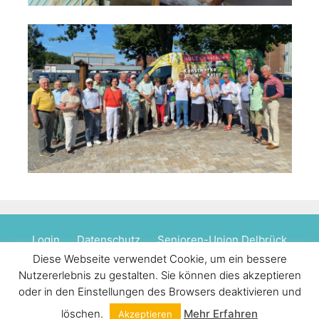
Login
Datenschutz
Senioren-Union Delbrück
Diese Webseite verwendet Cookie, um ein bessere
CDU Senioren Kreis PB
Nutzererlebnis zu gestalten. Sie können dies akzeptieren
oder in den Einstellungen des Browsers deaktivieren und
© 2026 Senioren Union Salzkotten
• Erstellt mit
GeneratePress
löschen.
Mehr Erfahren
Akzeptieren